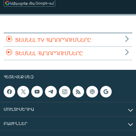
Ավելացրեք մեզ Google-ում
ՄԻՋԱԶԳԱՅԻՆ
ՄՇԱԿՈՒՅԹ
ՍՊՈՐՏ
ՄԵԿՆԱԲԱՆՈՒԹՅՈՒՆ
ՏԵՍՆԵԼ TV ՀԱՂՈՐԴՈՒՄՆԵՐԸ
ՏՏ ԵՒ ԻՆՏԵՐՆԵՏ
ՏԵՍՆԵԼ ՀԱՂՈՐԴՈՒՄՆԵՐԸ
ԿՈՐՈՆԱՎԻՐՈՒՍ
ԱՐԽԻՎ
ՀԵՏԵՎԵՔ ՄԵԶ
ՏԵՍԱՆՅՈՒԹԵՐ
ԲԱՆԱՎԵՃ
ՁԳՏԵԼՈՎ ԼԱՎԱԳՈՒՅՆԻՆ
ՄՈՒԼՏԻՄԵԴԻԱ
ՓՈԴՔԱՍԹ
ԲԱԺԻՆՆԵՐ
Հայերեն