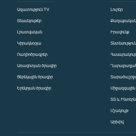
Ազատություն TV
Լուրեր
Տեսանյութեր
Քաղաքակա
Լրատվական
Իրավունք
Կիրակնօրյա
Տնտեսությու
Ռադիոծրագրեր
Հասարակութ
Առավոտյան ծրագիր
Ղարաբաղյան
Ցերեկային ծրագիր
Տարածաշրջ
Հայերեն
Երեկոյան ծրագիր
Միջազգային
English
ՏՏ և Ինտեր
Русский
Մշակույթ
ՀԵՏԵՎԵՔ ՄԵԶ
Արխիվ