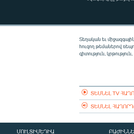
ՄԻՋԱԶԳԱՅԻՆ
ՄՇԱԿՈՒՅԹ
ՍՊՈՐՏ
ՄԵԿՆԱԲԱՆՈՒԹՅՈՒՆ
Տեղական եւ միջազգային
ՏՏ ԵՒ ԻՆՏԵՐՆԵՏ
հուզող թեմաներով ռեպ
գիտություն, կրթություն,
ԿՈՐՈՆԱՎԻՐՈՒՍ
ԱՐԽԻՎ
ՏԵՍԱՆՅՈՒԹԵՐ
ԲԱՆԱՎԵՃ
ՏԵՍՆԵԼ TV ՀԱՂ
ՁԳՏԵԼՈՎ ԼԱՎԱԳՈՒՅՆԻՆ
ՏԵՍՆԵԼ ՀԱՂՈՐ
ՓՈԴՔԱՍԹ
ՄՈՒԼՏԻՄԵԴԻԱ
ԲԱԺԻՆՆԵ