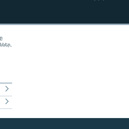
EMBED
նը
ններ,