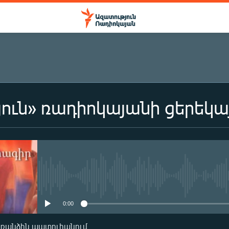
ուն» ռադիոկայանի ցերեկա
ԲԱԺԱՆՈՐԴԱԳՐՎԵԼ
Բաժանորդագրվել
No media source currently availa
0:00
առանձին պատուհանում