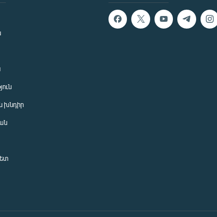
ն
ն
յուն
 խնդիր
ան
նետ