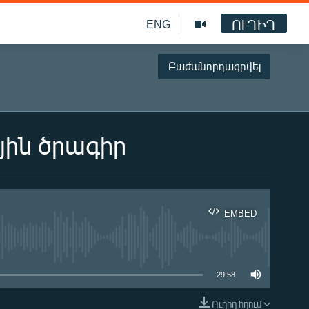
ՈՒՂԻՂ
ENG
Բաժանորդագրվել
յին ծրագիր
EMBED
ble
29:58
Ուղիղ հղում