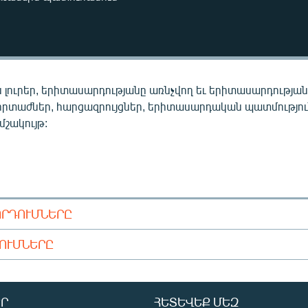
 լուրեր, երիտասարդությանը առնչվող եւ երիտասարդությա
որտաժներ, հարցազրույցներ, երիտասարդական պատմությու
 մշակույթ:
ՈՐԴՈՒՄՆԵՐԸ
ԴՈՒՄՆԵՐԸ
Ր
ՀԵՏԵՎԵՔ ՄԵԶ