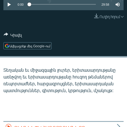
ՄԻՋԱԶԳԱՅԻՆ
0:00
29:58
ՄՇԱԿՈՒՅԹ
Ուղիղ հղում
ՍՊՈՐՏ
Կիսվել
ՄԵԿՆԱԲԱՆՈՒԹՅՈՒՆ
ՏՏ ԵՒ ԻՆՏԵՐՆԵՏ
Ավելացրեք մեզ Google-ում
ԿՈՐՈՆԱՎԻՐՈՒՍ
ԱՐԽԻՎ
Տեղական եւ միջազգային լուրեր, երիտասարդությանը
ՏԵՍԱՆՅՈՒԹԵՐ
առնչվող եւ երիտասարդությանը հուզող թեմաներով
ռեպորտաժներ, հարցազրույցներ, երիտասարդական
ԲԱՆԱՎԵՃ
պատմություններ, գիտություն, կրթություն, մշակույթ:
ՁԳՏԵԼՈՎ ԼԱՎԱԳՈՒՅՆԻՆ
ՓՈԴՔԱՍԹ
Հայերեն