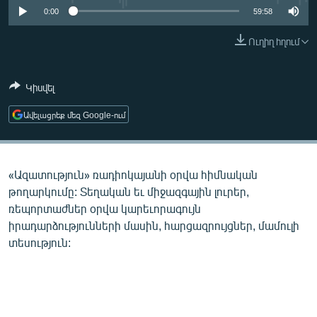
ՄԻՋԱԶԳԱՅԻՆ
0:00
59:58
ՄՇԱԿՈՒՅԹ
Ուղիղ հղում
ՍՊՈՐՏ
Կիսվել
ՄԵԿՆԱԲԱՆՈՒԹՅՈՒՆ
ՏՏ ԵՒ ԻՆՏԵՐՆԵՏ
Ավելացրեք մեզ Google-ում
ԿՈՐՈՆԱՎԻՐՈՒՍ
ԱՐԽԻՎ
«Ազատություն» ռադիոկայանի օրվա հիմնական
ՏԵՍԱՆՅՈՒԹԵՐ
թողարկումը: Տեղական եւ միջազգային լուրեր,
ռեպորտաժներ օրվա կարեւորագույն
ԲԱՆԱՎԵՃ
իրադարձությունների մասին, հարցազրույցներ, մամուլի
ՁԳՏԵԼՈՎ ԼԱՎԱԳՈՒՅՆԻՆ
տեսություն:
ՓՈԴՔԱՍԹ
Հայերեն