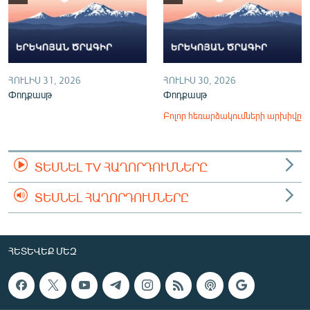
ՀՈՒԼԻՍ 31, 2026
ՀՈՒԼԻՍ 30, 2026
Փոդքասթ
Փոդքասթ
Բոլոր հեռարձակումների արխիվը
ՏԵՍՆԵԼ TV ՀԱՂՈՐԴՈՒՄՆԵՐԸ
ՏԵՍՆԵԼ ՀԱՂՈՐԴՈՒՄՆԵՐԸ
ՀԵՏԵՎԵՔ ՄԵԶ