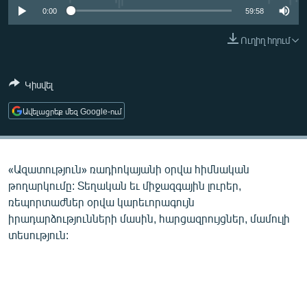
ՄԻՋԱԶԳԱՅԻՆ
0:00
59:58
ՄՇԱԿՈՒՅԹ
Ուղիղ հղում
ՍՊՈՐՏ
Կիսվել
ՄԵԿՆԱԲԱՆՈՒԹՅՈՒՆ
ՏՏ ԵՒ ԻՆՏԵՐՆԵՏ
Ավելացրեք մեզ Google-ում
ԿՈՐՈՆԱՎԻՐՈՒՍ
ԱՐԽԻՎ
«Ազատություն» ռադիոկայանի օրվա հիմնական
ՏԵՍԱՆՅՈՒԹԵՐ
թողարկումը: Տեղական եւ միջազգային լուրեր,
ռեպորտաժներ օրվա կարեւորագույն
ԲԱՆԱՎԵՃ
իրադարձությունների մասին, հարցազրույցներ, մամուլի
ՁԳՏԵԼՈՎ ԼԱՎԱԳՈՒՅՆԻՆ
տեսություն:
ՓՈԴՔԱՍԹ
Հայերեն