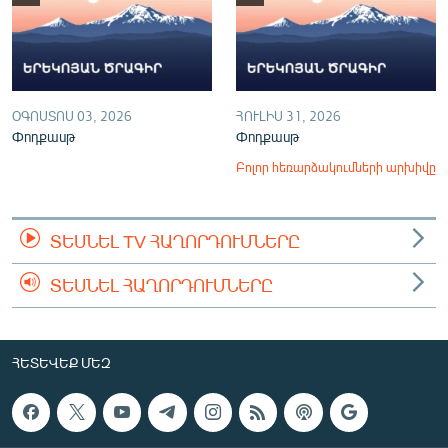
ՕԳՈՍՏՈՍ 03, 2026
ՀՈՒԼԻՍ 31, 2026
Փոդքասթ
Փոդքասթ
Բոլոր հեռարձակումների արխիվը
ՏԵՍՆԵԼ TV ՀԱՂՈՐԴՈՒՄՆԵՐԸ
ՏԵՍՆԵԼ ՀԱՂՈՐԴՈՒՄՆԵՐԸ
ՀԵՏԵՎԵՔ ՄԵԶ