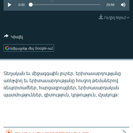
ՄԻՋԱԶԳԱՅԻՆ
0:00
29:58
ՄՇԱԿՈՒՅԹ
Ուղիղ հղում
ՍՊՈՐՏ
Կիսվել
ՄԵԿՆԱԲԱՆՈՒԹՅՈՒՆ
ՏՏ ԵՒ ԻՆՏԵՐՆԵՏ
Ավելացրեք մեզ Google-ում
ԿՈՐՈՆԱՎԻՐՈՒՍ
ԱՐԽԻՎ
Տեղական եւ միջազգային լուրեր, երիտասարդությանը
ՏԵՍԱՆՅՈՒԹԵՐ
առնչվող եւ երիտասարդությանը հուզող թեմաներով
ռեպորտաժներ, հարցազրույցներ, երիտասարդական
ԲԱՆԱՎԵՃ
պատմություններ, գիտություն, կրթություն, մշակույթ:
ՁԳՏԵԼՈՎ ԼԱՎԱԳՈՒՅՆԻՆ
ՓՈԴՔԱՍԹ
Հայերեն