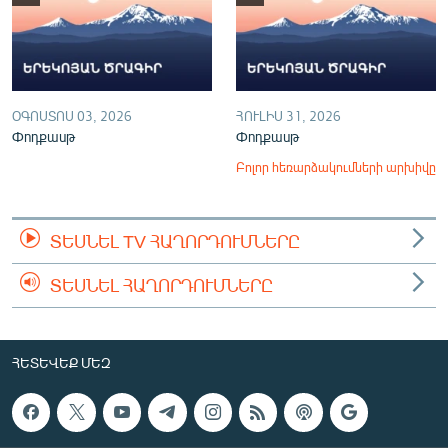
ՕԳՈՍՏՈՍ 03, 2026
ՀՈՒԼԻՍ 31, 2026
Փոդքասթ
Փոդքասթ
Բոլոր հեռարձակումների արխիվը
ՏԵՍՆԵԼ TV ՀԱՂՈՐԴՈՒՄՆԵՐԸ
ՏԵՍՆԵԼ ՀԱՂՈՐԴՈՒՄՆԵՐԸ
ՀԵՏԵՎԵՔ ՄԵԶ