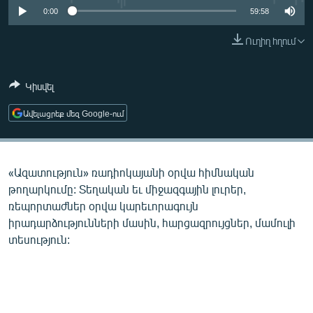
ՄԻՋԱԶԳԱՅԻՆ
0:00
59:58
ՄՇԱԿՈՒՅԹ
Ուղիղ հղում
ՍՊՈՐՏ
Կիսվել
ՄԵԿՆԱԲԱՆՈՒԹՅՈՒՆ
ՏՏ ԵՒ ԻՆՏԵՐՆԵՏ
Ավելացրեք մեզ Google-ում
ԿՈՐՈՆԱՎԻՐՈՒՍ
ԱՐԽԻՎ
«Ազատություն» ռադիոկայանի օրվա հիմնական
ՏԵՍԱՆՅՈՒԹԵՐ
թողարկումը: Տեղական եւ միջազգային լուրեր,
ռեպորտաժներ օրվա կարեւորագույն
ԲԱՆԱՎԵՃ
իրադարձությունների մասին, հարցազրույցներ, մամուլի
ՁԳՏԵԼՈՎ ԼԱՎԱԳՈՒՅՆԻՆ
տեսություն:
ՓՈԴՔԱՍԹ
Հայերեն