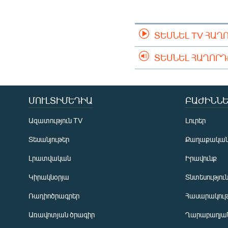
ՄԻՋԱԶԳԱՅԻՆ
ՄՇԱԿՈՒՅԹ
ՏԵՍՆԵԼ TV ՀԱՂ
ՍՊՈՐՏ
ՄԵԿՆԱԲԱՆՈՒԹՅՈՒՆ
ՏԵՍՆԵԼ ՀԱՂՈՐ
ՏՏ ԵՒ ԻՆՏԵՐՆԵՏ
ԿՈՐՈՆԱՎԻՐՈՒՍ
ՄՈՒԼՏԻՄԵԴԻԱ
ԲԱԺԻՆՆԵ
ԱՐԽԻՎ
Ազատություն TV
Լուրեր
ՏԵՍԱՆՅՈՒԹԵՐ
Տեսանյութեր
Քաղաքակա
ԲԱՆԱՎԵՃ
Լրատվական
Իրավունք
ՁԳՏԵԼՈՎ ԼԱՎԱԳՈՒՅՆԻՆ
Կիրակնօրյա
Տնտեսությու
ՓՈԴՔԱՍԹ
Ռադիոծրագրեր
Հասարակութ
Առավոտյան ծրագիր
Ղարաբաղյան