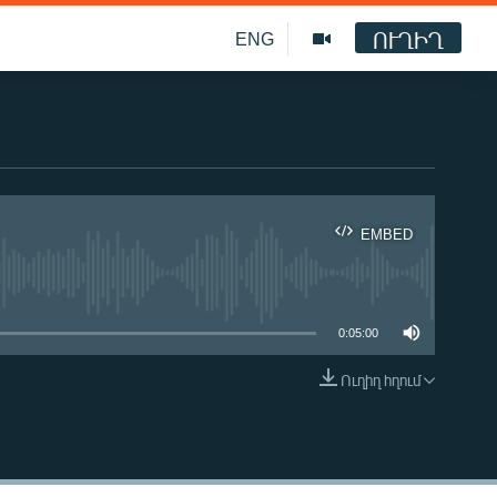
ՈՒՂԻՂ
ENG
EMBED
ble
0:05:00
Ուղիղ հղում
EMBED