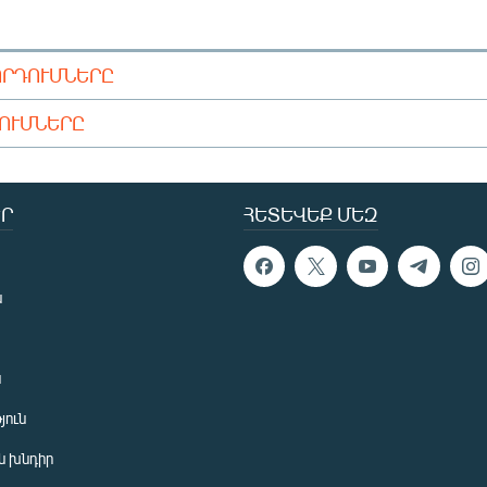
ՈՐԴՈՒՄՆԵՐԸ
ԴՈՒՄՆԵՐԸ
Ր
ՀԵՏԵՎԵՔ ՄԵԶ
ն
ն
յուն
 խնդիր