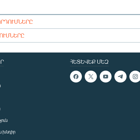
ՈՐԴՈՒՄՆԵՐԸ
ԴՈՒՄՆԵՐԸ
Ր
ՀԵՏԵՎԵՔ ՄԵԶ
ն
ն
յուն
 խնդիր