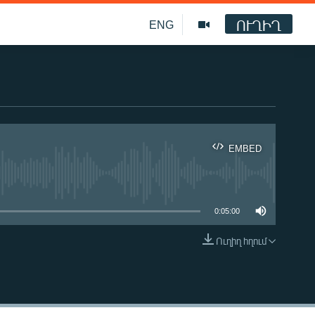
ՈՒՂԻՂ
ENG
EMBED
ble
0:05:00
Ուղիղ հղում
EMBED