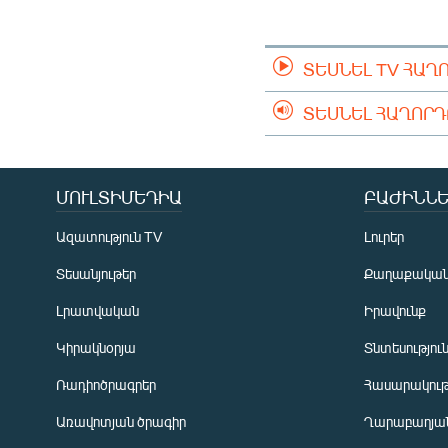
ՄԻՋԱԶԳԱՅԻՆ
ՄՇԱԿՈՒՅԹ
ՏԵՍՆԵԼ TV ՀԱՂ
ՍՊՈՐՏ
ՄԵԿՆԱԲԱՆՈՒԹՅՈՒՆ
ՏԵՍՆԵԼ ՀԱՂՈՐ
ՏՏ ԵՒ ԻՆՏԵՐՆԵՏ
ԿՈՐՈՆԱՎԻՐՈՒՍ
ՄՈՒԼՏԻՄԵԴԻԱ
ԲԱԺԻՆՆԵ
ԱՐԽԻՎ
Ազատություն TV
Լուրեր
ՏԵՍԱՆՅՈՒԹԵՐ
Տեսանյութեր
Քաղաքակա
ԲԱՆԱՎԵՃ
Լրատվական
Իրավունք
ՁԳՏԵԼՈՎ ԼԱՎԱԳՈՒՅՆԻՆ
Կիրակնօրյա
Տնտեսությու
ՓՈԴՔԱՍԹ
Ռադիոծրագրեր
Հասարակութ
Առավոտյան ծրագիր
Ղարաբաղյան