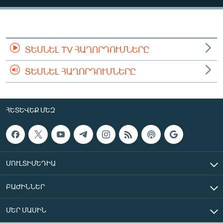
ՄԻՋԱԶԳԱՅԻՆ
ՄՇԱԿՈՒՅԹ
ՍՊՈՐՏ
ՏԵՍՆԵԼ TV ՀԱՂՈՐԴՈՒՄՆԵՐԸ
ՄԵԿՆԱԲԱՆՈՒԹՅՈՒՆ
ՏԵՍՆԵԼ ՀԱՂՈՐԴՈՒՄՆԵՐԸ
ՏՏ ԵՒ ԻՆՏԵՐՆԵՏ
ԿՈՐՈՆԱՎԻՐՈՒՍ
ՀԵՏԵՎԵՔ ՄԵԶ
ԱՐԽԻՎ
ՏԵՍԱՆՅՈՒԹԵՐ
ԲԱՆԱՎԵՃ
ՄՈՒԼՏԻՄԵԴԻԱ
ՁԳՏԵԼՈՎ ԼԱՎԱԳՈՒՅՆԻՆ
ԲԱԺԻՆՆԵՐ
ՓՈԴՔԱՍԹ
ՄԵՐ ՄԱՍԻՆ
Հայերեն