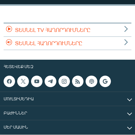
ՄԻՋԱԶԳԱՅԻՆ
ՄՇԱԿՈՒՅԹ
ՍՊՈՐՏ
ՏԵՍՆԵԼ TV ՀԱՂՈՐԴՈՒՄՆԵՐԸ
ՄԵԿՆԱԲԱՆՈՒԹՅՈՒՆ
ՏԵՍՆԵԼ ՀԱՂՈՐԴՈՒՄՆԵՐԸ
ՏՏ ԵՒ ԻՆՏԵՐՆԵՏ
ԿՈՐՈՆԱՎԻՐՈՒՍ
ՀԵՏԵՎԵՔ ՄԵԶ
ԱՐԽԻՎ
ՏԵՍԱՆՅՈՒԹԵՐ
ԲԱՆԱՎԵՃ
ՄՈՒԼՏԻՄԵԴԻԱ
ՁԳՏԵԼՈՎ ԼԱՎԱԳՈՒՅՆԻՆ
ԲԱԺԻՆՆԵՐ
ՓՈԴՔԱՍԹ
ՄԵՐ ՄԱՍԻՆ
Հայերեն