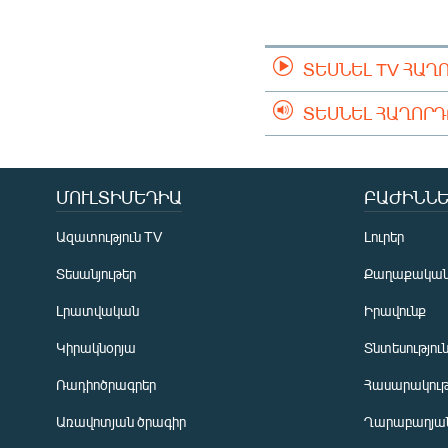
ՄԻՋԱԶԳԱՅԻՆ
ՄՇԱԿՈՒՅԹ
ՏԵՍՆԵԼ TV ՀԱՂ
ՍՊՈՐՏ
ՄԵԿՆԱԲԱՆՈՒԹՅՈՒՆ
ՏԵՍՆԵԼ ՀԱՂՈՐ
ՏՏ ԵՒ ԻՆՏԵՐՆԵՏ
ԿՈՐՈՆԱՎԻՐՈՒՍ
ՄՈՒԼՏԻՄԵԴԻԱ
ԲԱԺԻՆՆԵ
ԱՐԽԻՎ
Ազատություն TV
Լուրեր
ՏԵՍԱՆՅՈՒԹԵՐ
Տեսանյութեր
Քաղաքակա
ԲԱՆԱՎԵՃ
Լրատվական
Իրավունք
ՁԳՏԵԼՈՎ ԼԱՎԱԳՈՒՅՆԻՆ
Կիրակնօրյա
Տնտեսությու
ՓՈԴՔԱՍԹ
Ռադիոծրագրեր
Հասարակութ
Առավոտյան ծրագիր
Ղարաբաղյան