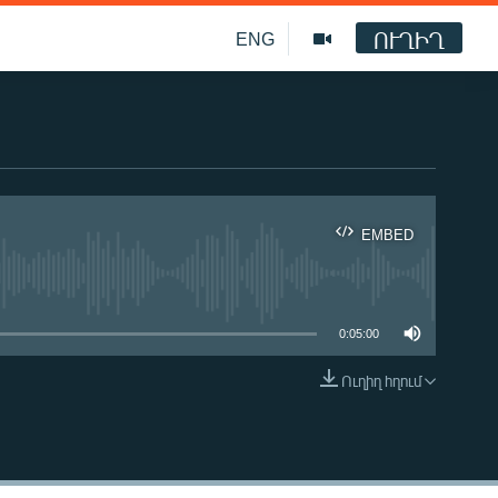
ՈՒՂԻՂ
ENG
EMBED
ble
0:05:00
Ուղիղ հղում
EMBED