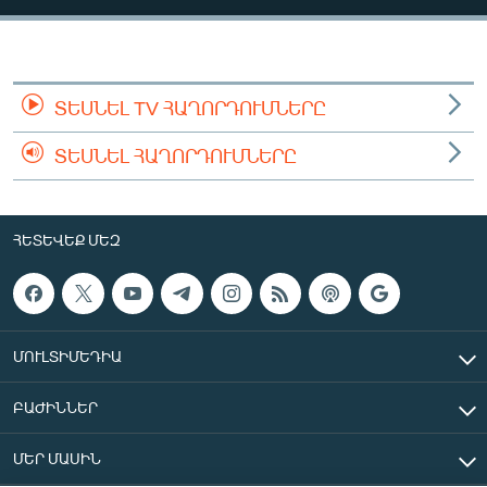
ՄԻՋԱԶԳԱՅԻՆ
ՄՇԱԿՈՒՅԹ
ՍՊՈՐՏ
ՏԵՍՆԵԼ TV ՀԱՂՈՐԴՈՒՄՆԵՐԸ
ՄԵԿՆԱԲԱՆՈՒԹՅՈՒՆ
ՏԵՍՆԵԼ ՀԱՂՈՐԴՈՒՄՆԵՐԸ
ՏՏ ԵՒ ԻՆՏԵՐՆԵՏ
ԿՈՐՈՆԱՎԻՐՈՒՍ
ՀԵՏԵՎԵՔ ՄԵԶ
ԱՐԽԻՎ
ՏԵՍԱՆՅՈՒԹԵՐ
ԲԱՆԱՎԵՃ
ՄՈՒԼՏԻՄԵԴԻԱ
ՁԳՏԵԼՈՎ ԼԱՎԱԳՈՒՅՆԻՆ
ԲԱԺԻՆՆԵՐ
ՓՈԴՔԱՍԹ
ՄԵՐ ՄԱՍԻՆ
Հայերեն