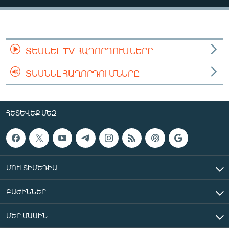
ՄԻՋԱԶԳԱՅԻՆ
ՄՇԱԿՈՒՅԹ
ՍՊՈՐՏ
ՏԵՍՆԵԼ TV ՀԱՂՈՐԴՈՒՄՆԵՐԸ
ՄԵԿՆԱԲԱՆՈՒԹՅՈՒՆ
ՏԵՍՆԵԼ ՀԱՂՈՐԴՈՒՄՆԵՐԸ
ՏՏ ԵՒ ԻՆՏԵՐՆԵՏ
ԿՈՐՈՆԱՎԻՐՈՒՍ
ՀԵՏԵՎԵՔ ՄԵԶ
ԱՐԽԻՎ
ՏԵՍԱՆՅՈՒԹԵՐ
ԲԱՆԱՎԵՃ
ՄՈՒԼՏԻՄԵԴԻԱ
ՁԳՏԵԼՈՎ ԼԱՎԱԳՈՒՅՆԻՆ
ԲԱԺԻՆՆԵՐ
ՓՈԴՔԱՍԹ
ՄԵՐ ՄԱՍԻՆ
Հայերեն