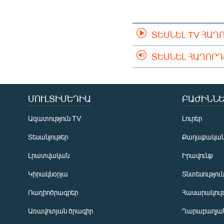
ՄԻՋԱԶԳԱՅԻՆ
ՄՇԱԿՈՒՅԹ
ՏԵՍՆԵԼ TV ՀԱՂ
ՍՊՈՐՏ
ՄԵԿՆԱԲԱՆՈՒԹՅՈՒՆ
ՏԵՍՆԵԼ ՀԱՂՈՐ
ՏՏ ԵՒ ԻՆՏԵՐՆԵՏ
ԿՈՐՈՆԱՎԻՐՈՒՍ
ՄՈՒԼՏԻՄԵԴԻԱ
ԲԱԺԻՆՆԵ
ԱՐԽԻՎ
Ազատություն TV
Լուրեր
ՏԵՍԱՆՅՈՒԹԵՐ
Տեսանյութեր
Քաղաքակա
ԲԱՆԱՎԵՃ
Լրատվական
Իրավունք
ՁԳՏԵԼՈՎ ԼԱՎԱԳՈՒՅՆԻՆ
Կիրակնօրյա
Տնտեսությու
ՓՈԴՔԱՍԹ
Ռադիոծրագրեր
Հասարակութ
Առավոտյան ծրագիր
Ղարաբաղյան