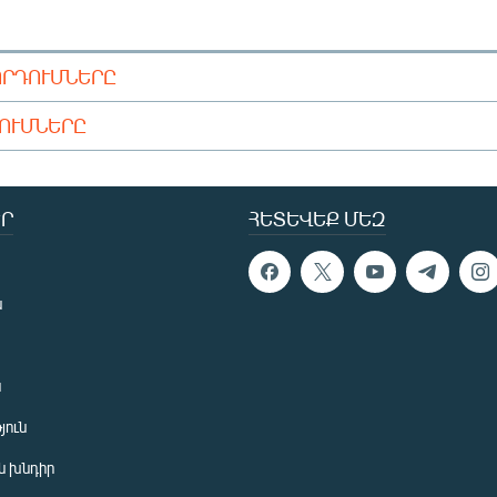
ՈՐԴՈՒՄՆԵՐԸ
ԴՈՒՄՆԵՐԸ
Ր
ՀԵՏԵՎԵՔ ՄԵԶ
ն
ն
յուն
 խնդիր