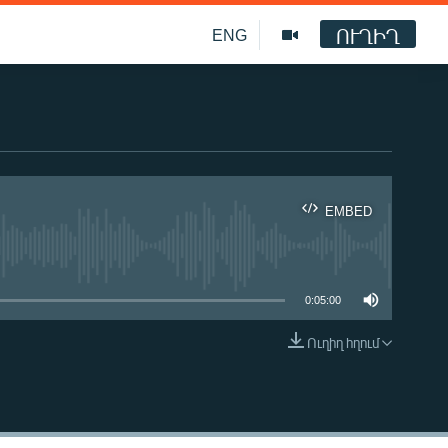
ՈՒՂԻՂ
ENG
EMBED
ble
0:05:00
Ուղիղ հղում
EMBED