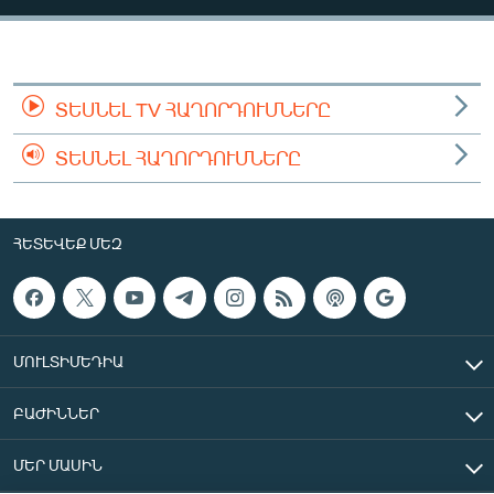
ՄԻՋԱԶԳԱՅԻՆ
ՄՇԱԿՈՒՅԹ
ՍՊՈՐՏ
ՏԵՍՆԵԼ TV ՀԱՂՈՐԴՈՒՄՆԵՐԸ
ՄԵԿՆԱԲԱՆՈՒԹՅՈՒՆ
ՏԵՍՆԵԼ ՀԱՂՈՐԴՈՒՄՆԵՐԸ
ՏՏ ԵՒ ԻՆՏԵՐՆԵՏ
ԿՈՐՈՆԱՎԻՐՈՒՍ
ՀԵՏԵՎԵՔ ՄԵԶ
ԱՐԽԻՎ
ՏԵՍԱՆՅՈՒԹԵՐ
ԲԱՆԱՎԵՃ
ՄՈՒԼՏԻՄԵԴԻԱ
ՁԳՏԵԼՈՎ ԼԱՎԱԳՈՒՅՆԻՆ
ԲԱԺԻՆՆԵՐ
ՓՈԴՔԱՍԹ
ՄԵՐ ՄԱՍԻՆ
Հայերեն