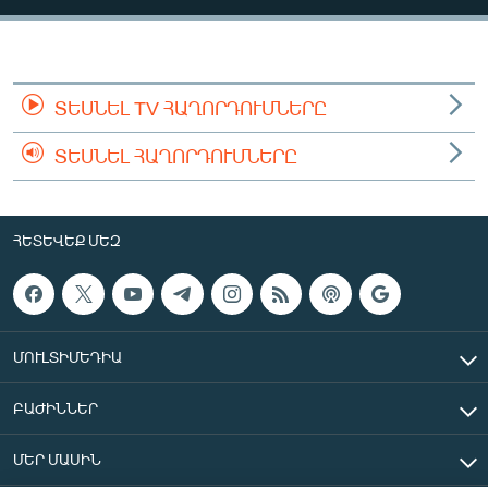
ՄԻՋԱԶԳԱՅԻՆ
ՄՇԱԿՈՒՅԹ
ՍՊՈՐՏ
ՏԵՍՆԵԼ TV ՀԱՂՈՐԴՈՒՄՆԵՐԸ
ՄԵԿՆԱԲԱՆՈՒԹՅՈՒՆ
ՏԵՍՆԵԼ ՀԱՂՈՐԴՈՒՄՆԵՐԸ
ՏՏ ԵՒ ԻՆՏԵՐՆԵՏ
ԿՈՐՈՆԱՎԻՐՈՒՍ
ՀԵՏԵՎԵՔ ՄԵԶ
ԱՐԽԻՎ
ՏԵՍԱՆՅՈՒԹԵՐ
ԲԱՆԱՎԵՃ
ՄՈՒԼՏԻՄԵԴԻԱ
ՁԳՏԵԼՈՎ ԼԱՎԱԳՈՒՅՆԻՆ
ԲԱԺԻՆՆԵՐ
ՓՈԴՔԱՍԹ
ՄԵՐ ՄԱՍԻՆ
Հայերեն