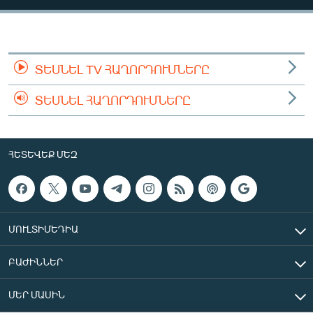
ՄԻՋԱԶԳԱՅԻՆ
ՄՇԱԿՈՒՅԹ
ՍՊՈՐՏ
ՏԵՍՆԵԼ TV ՀԱՂՈՐԴՈՒՄՆԵՐԸ
ՄԵԿՆԱԲԱՆՈՒԹՅՈՒՆ
ՏԵՍՆԵԼ ՀԱՂՈՐԴՈՒՄՆԵՐԸ
ՏՏ ԵՒ ԻՆՏԵՐՆԵՏ
ԿՈՐՈՆԱՎԻՐՈՒՍ
ՀԵՏԵՎԵՔ ՄԵԶ
ԱՐԽԻՎ
ՏԵՍԱՆՅՈՒԹԵՐ
ԲԱՆԱՎԵՃ
ՄՈՒԼՏԻՄԵԴԻԱ
ՁԳՏԵԼՈՎ ԼԱՎԱԳՈՒՅՆԻՆ
ԲԱԺԻՆՆԵՐ
ՓՈԴՔԱՍԹ
ՄԵՐ ՄԱՍԻՆ
Հայերեն