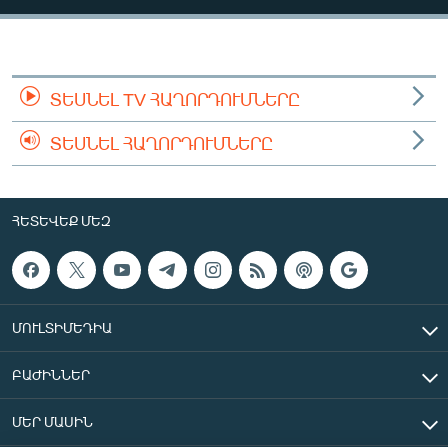
ՄԻՋԱԶԳԱՅԻՆ
ՄՇԱԿՈՒՅԹ
ՍՊՈՐՏ
ՏԵՍՆԵԼ TV ՀԱՂՈՐԴՈՒՄՆԵՐԸ
ՄԵԿՆԱԲԱՆՈՒԹՅՈՒՆ
ՏԵՍՆԵԼ ՀԱՂՈՐԴՈՒՄՆԵՐԸ
ՏՏ ԵՒ ԻՆՏԵՐՆԵՏ
ԿՈՐՈՆԱՎԻՐՈՒՍ
ՀԵՏԵՎԵՔ ՄԵԶ
ԱՐԽԻՎ
ՏԵՍԱՆՅՈՒԹԵՐ
ԲԱՆԱՎԵՃ
ՄՈՒԼՏԻՄԵԴԻԱ
ՁԳՏԵԼՈՎ ԼԱՎԱԳՈՒՅՆԻՆ
ԲԱԺԻՆՆԵՐ
ՓՈԴՔԱՍԹ
ՄԵՐ ՄԱՍԻՆ
Հայերեն