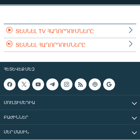
ՄԻՋԱԶԳԱՅԻՆ
ՄՇԱԿՈՒՅԹ
ՍՊՈՐՏ
ՏԵՍՆԵԼ TV ՀԱՂՈՐԴՈՒՄՆԵՐԸ
ՄԵԿՆԱԲԱՆՈՒԹՅՈՒՆ
ՏԵՍՆԵԼ ՀԱՂՈՐԴՈՒՄՆԵՐԸ
ՏՏ ԵՒ ԻՆՏԵՐՆԵՏ
ԿՈՐՈՆԱՎԻՐՈՒՍ
ՀԵՏԵՎԵՔ ՄԵԶ
ԱՐԽԻՎ
ՏԵՍԱՆՅՈՒԹԵՐ
ԲԱՆԱՎԵՃ
ՄՈՒԼՏԻՄԵԴԻԱ
ՁԳՏԵԼՈՎ ԼԱՎԱԳՈՒՅՆԻՆ
ԲԱԺԻՆՆԵՐ
ՓՈԴՔԱՍԹ
ՄԵՐ ՄԱՍԻՆ
Հայերեն