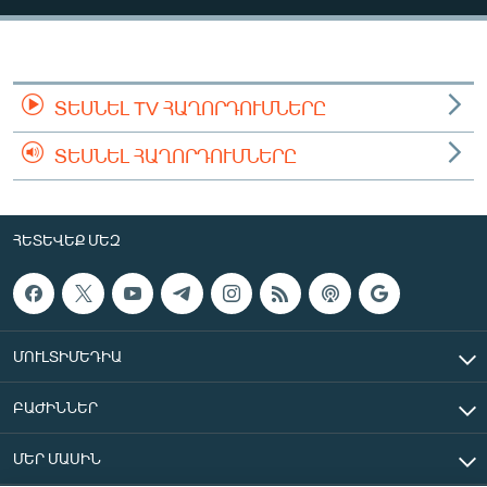
ՄԻՋԱԶԳԱՅԻՆ
ՄՇԱԿՈՒՅԹ
ՍՊՈՐՏ
ՏԵՍՆԵԼ TV ՀԱՂՈՐԴՈՒՄՆԵՐԸ
ՄԵԿՆԱԲԱՆՈՒԹՅՈՒՆ
ՏԵՍՆԵԼ ՀԱՂՈՐԴՈՒՄՆԵՐԸ
ՏՏ ԵՒ ԻՆՏԵՐՆԵՏ
ԿՈՐՈՆԱՎԻՐՈՒՍ
ՀԵՏԵՎԵՔ ՄԵԶ
ԱՐԽԻՎ
ՏԵՍԱՆՅՈՒԹԵՐ
ԲԱՆԱՎԵՃ
ՄՈՒԼՏԻՄԵԴԻԱ
ՁԳՏԵԼՈՎ ԼԱՎԱԳՈՒՅՆԻՆ
ԲԱԺԻՆՆԵՐ
ՓՈԴՔԱՍԹ
ՄԵՐ ՄԱՍԻՆ
Հայերեն