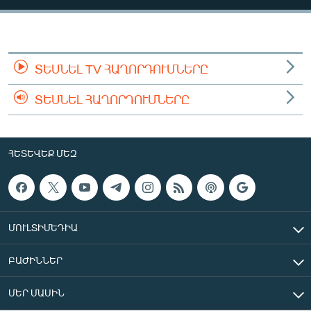
ՄԻՋԱԶԳԱՅԻՆ
ՄՇԱԿՈՒՅԹ
ՍՊՈՐՏ
ՏԵՍՆԵԼ TV ՀԱՂՈՐԴՈՒՄՆԵՐԸ
ՄԵԿՆԱԲԱՆՈՒԹՅՈՒՆ
ՏԵՍՆԵԼ ՀԱՂՈՐԴՈՒՄՆԵՐԸ
ՏՏ ԵՒ ԻՆՏԵՐՆԵՏ
ԿՈՐՈՆԱՎԻՐՈՒՍ
ՀԵՏԵՎԵՔ ՄԵԶ
ԱՐԽԻՎ
ՏԵՍԱՆՅՈՒԹԵՐ
ԲԱՆԱՎԵՃ
ՄՈՒԼՏԻՄԵԴԻԱ
ՁԳՏԵԼՈՎ ԼԱՎԱԳՈՒՅՆԻՆ
ԲԱԺԻՆՆԵՐ
ՓՈԴՔԱՍԹ
ՄԵՐ ՄԱՍԻՆ
Հայերեն