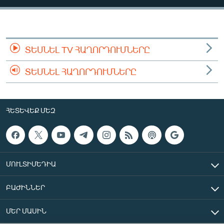
ՄԻՋԱԶԳԱՅԻՆ
ՄՇԱԿՈՒՅԹ
ՍՊՈՐՏ
ՏԵՍՆԵԼ TV ՀԱՂՈՐԴՈՒՄՆԵՐԸ
ՄԵԿՆԱԲԱՆՈՒԹՅՈՒՆ
ՏԵՍՆԵԼ ՀԱՂՈՐԴՈՒՄՆԵՐԸ
ՏՏ ԵՒ ԻՆՏԵՐՆԵՏ
ԿՈՐՈՆԱՎԻՐՈՒՍ
ՀԵՏԵՎԵՔ ՄԵԶ
ԱՐԽԻՎ
ՏԵՍԱՆՅՈՒԹԵՐ
ԲԱՆԱՎԵՃ
ՄՈՒԼՏԻՄԵԴԻԱ
ՁԳՏԵԼՈՎ ԼԱՎԱԳՈՒՅՆԻՆ
ԲԱԺԻՆՆԵՐ
ՓՈԴՔԱՍԹ
ՄԵՐ ՄԱՍԻՆ
Հայերեն