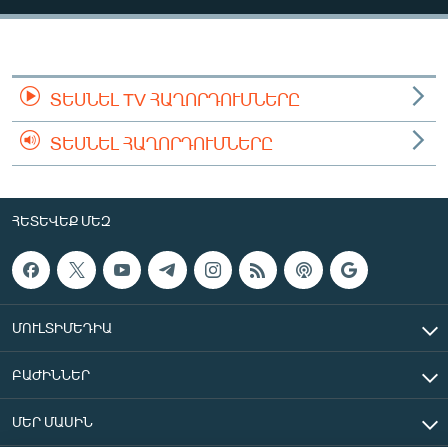
ՄԻՋԱԶԳԱՅԻՆ
ՄՇԱԿՈՒՅԹ
ՍՊՈՐՏ
ՏԵՍՆԵԼ TV ՀԱՂՈՐԴՈՒՄՆԵՐԸ
ՄԵԿՆԱԲԱՆՈՒԹՅՈՒՆ
ՏԵՍՆԵԼ ՀԱՂՈՐԴՈՒՄՆԵՐԸ
ՏՏ ԵՒ ԻՆՏԵՐՆԵՏ
ԿՈՐՈՆԱՎԻՐՈՒՍ
ՀԵՏԵՎԵՔ ՄԵԶ
ԱՐԽԻՎ
ՏԵՍԱՆՅՈՒԹԵՐ
ԲԱՆԱՎԵՃ
ՄՈՒԼՏԻՄԵԴԻԱ
ՁԳՏԵԼՈՎ ԼԱՎԱԳՈՒՅՆԻՆ
ԲԱԺԻՆՆԵՐ
ՓՈԴՔԱՍԹ
ՄԵՐ ՄԱՍԻՆ
Հայերեն