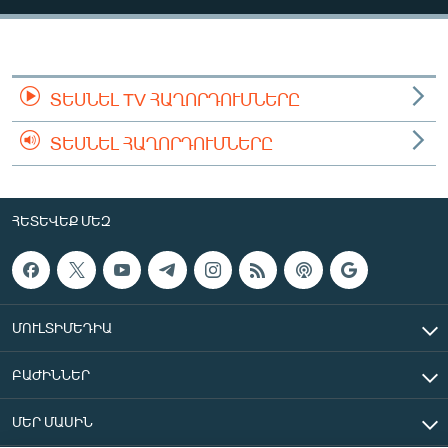
ՄԻՋԱԶԳԱՅԻՆ
ՄՇԱԿՈՒՅԹ
ՍՊՈՐՏ
ՏԵՍՆԵԼ TV ՀԱՂՈՐԴՈՒՄՆԵՐԸ
ՄԵԿՆԱԲԱՆՈՒԹՅՈՒՆ
ՏԵՍՆԵԼ ՀԱՂՈՐԴՈՒՄՆԵՐԸ
ՏՏ ԵՒ ԻՆՏԵՐՆԵՏ
ԿՈՐՈՆԱՎԻՐՈՒՍ
ՀԵՏԵՎԵՔ ՄԵԶ
ԱՐԽԻՎ
ՏԵՍԱՆՅՈՒԹԵՐ
ԲԱՆԱՎԵՃ
ՄՈՒԼՏԻՄԵԴԻԱ
ՁԳՏԵԼՈՎ ԼԱՎԱԳՈՒՅՆԻՆ
ԲԱԺԻՆՆԵՐ
ՓՈԴՔԱՍԹ
ՄԵՐ ՄԱՍԻՆ
Հայերեն