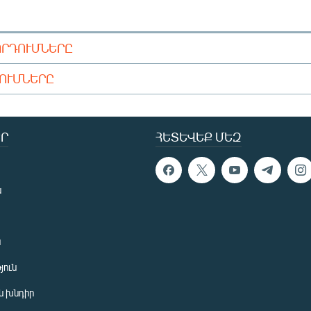
ՈՐԴՈՒՄՆԵՐԸ
ԴՈՒՄՆԵՐԸ
Ր
ՀԵՏԵՎԵՔ ՄԵԶ
ն
ն
յուն
 խնդիր