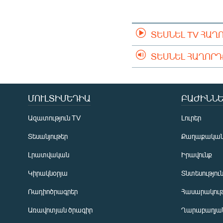
ՄԻՋԱԶԳԱՅԻՆ
ՄՇԱԿՈՒՅԹ
ՏԵՍՆԵԼ TV ՀԱՂ
ՍՊՈՐՏ
ՄԵԿՆԱԲԱՆՈՒԹՅՈՒՆ
ՏԵՍՆԵԼ ՀԱՂՈՐ
ՏՏ ԵՒ ԻՆՏԵՐՆԵՏ
ԿՈՐՈՆԱՎԻՐՈՒՍ
ՄՈՒԼՏԻՄԵԴԻԱ
ԲԱԺԻՆՆԵ
ԱՐԽԻՎ
Ազատություն TV
Լուրեր
ՏԵՍԱՆՅՈՒԹԵՐ
Տեսանյութեր
Քաղաքակա
ԲԱՆԱՎԵՃ
Լրատվական
Իրավունք
ՁԳՏԵԼՈՎ ԼԱՎԱԳՈՒՅՆԻՆ
Կիրակնօրյա
Տնտեսությու
ՓՈԴՔԱՍԹ
Ռադիոծրագրեր
Հասարակութ
Առավոտյան ծրագիր
Ղարաբաղյան