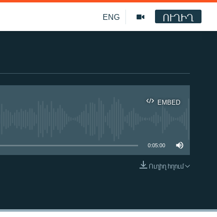
ՈՒՂԻՂ
ENG
EMBED
ble
0:05:00
Ուղիղ հղում
EMBED