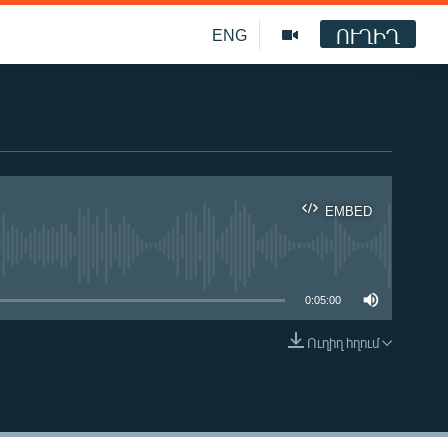
ՈՒՂԻՂ
ENG
EMBED
ble
0:05:00
Ուղիղ հղում
EMBED