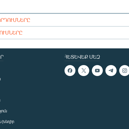
ՈՐԴՈՒՄՆԵՐԸ
ԴՈՒՄՆԵՐԸ
Ր
ՀԵՏԵՎԵՔ ՄԵԶ
ն
ն
յուն
 խնդիր