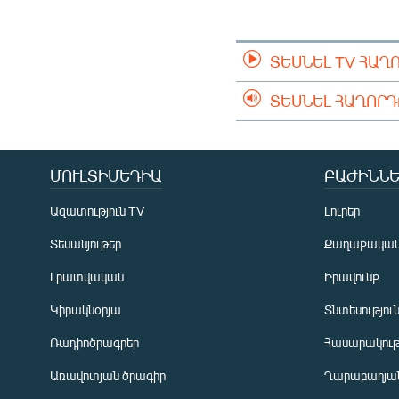
ՄԻՋԱԶԳԱՅԻՆ
ՄՇԱԿՈՒՅԹ
ՏԵՍՆԵԼ TV ՀԱՂ
ՍՊՈՐՏ
ՄԵԿՆԱԲԱՆՈՒԹՅՈՒՆ
ՏԵՍՆԵԼ ՀԱՂՈՐ
ՏՏ ԵՒ ԻՆՏԵՐՆԵՏ
ԿՈՐՈՆԱՎԻՐՈՒՍ
ՄՈՒԼՏԻՄԵԴԻԱ
ԲԱԺԻՆՆԵ
ԱՐԽԻՎ
Ազատություն TV
Լուրեր
ՏԵՍԱՆՅՈՒԹԵՐ
Տեսանյութեր
Քաղաքակա
ԲԱՆԱՎԵՃ
Լրատվական
Իրավունք
ՁԳՏԵԼՈՎ ԼԱՎԱԳՈՒՅՆԻՆ
Կիրակնօրյա
Տնտեսությու
ՓՈԴՔԱՍԹ
Ռադիոծրագրեր
Հասարակութ
Առավոտյան ծրագիր
Ղարաբաղյան