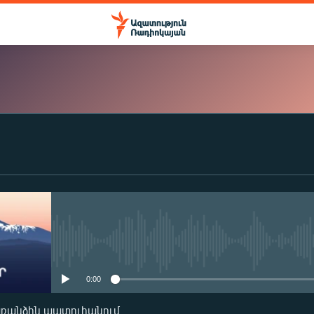
ԲԱԺԱՆՈՐԴԱԳՐՎԵԼ
Apple Podcasts
Spotify
No media source currently availa
0:00
Բաժանորդագրվել
առանձին պատուհանում