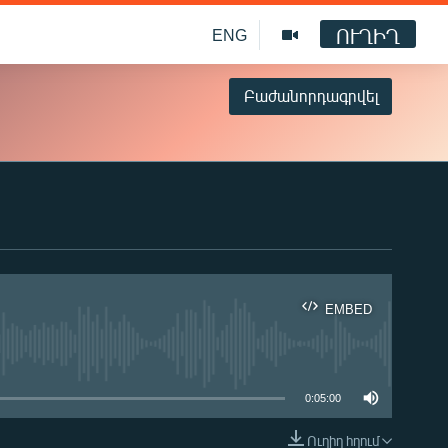
ՈՒՂԻՂ
ENG
Բաժանորդագրվել
EMBED
ble
0:05:00
Ուղիղ հղում