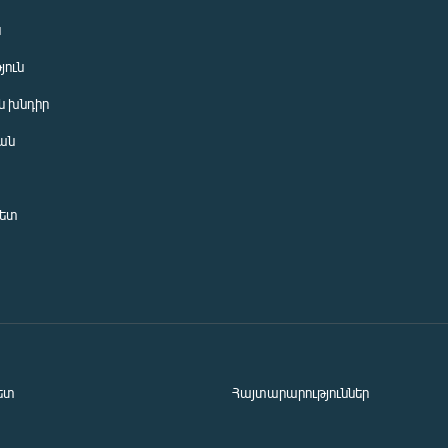
ն
յուն
 խնդիր
ան
նետ
ետ
Հայտարարություններ