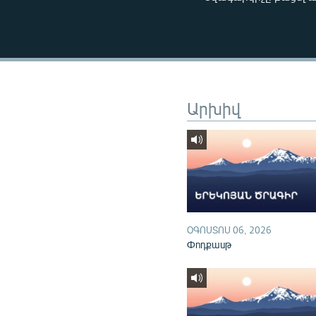
ՄԻՋԱԶԳԱՅԻՆ
ՄՇԱԿՈՒՅԹ
ՍՊՈՐՏ
ՄԵԿՆԱԲԱՆՈՒԹՅՈՒՆ
ՏՏ ԵՒ ԻՆՏԵՐՆԵՏ
Արխիվ
ԿՈՐՈՆԱՎԻՐՈՒՍ
ԱՐԽԻՎ
ՏԵՍԱՆՅՈՒԹԵՐ
ԲԱՆԱՎԵՃ
ՁԳՏԵԼՈՎ ԼԱՎԱԳՈՒՅՆԻՆ
ՕԳՈՍՏՈՍ 06, 2026
Փոդքասթ
ՓՈԴՔԱՍԹ