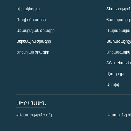
Կիրակնօրյա
Տնտեսությու
Ռադիոծրագրեր
Հասարակութ
Առավոտյան ծրագիր
Ղարաբաղյան
Ցերեկային ծրագիր
Տարածաշրջ
Հայերեն
Երեկոյան ծրագիր
Միջազգային
English
ՏՏ և Ինտեր
Русский
Մշակույթ
ՀԵՏԵՎԵՔ ՄԵԶ
Արխիվ
ՄԵՐ ՄԱՍԻՆ
«Ազատություն» ռ/կ
Կապը մեզ հ
«Ազատության» բոլոր կայքերը