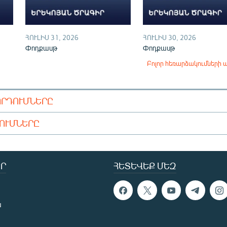
ՀՈՒԼԻՍ 31, 2026
ՀՈՒԼԻՍ 30, 2026
Փոդքասթ
Փոդքասթ
Բոլոր հեռարձակումների 
ՈՐԴՈՒՄՆԵՐԸ
ԴՈՒՄՆԵՐԸ
Ր
ՀԵՏԵՎԵՔ ՄԵԶ
ն