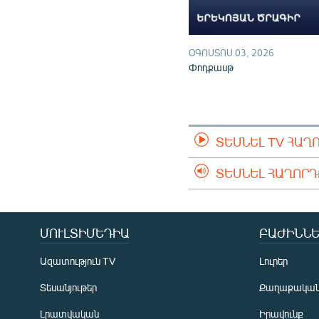
ՕԳՈՍՏՈՍ 03, 2026
Փոդքասթ
ՏԵՍՆԵԼ TV ՀԱՂ
ՏԵՍՆԵԼ ՀԱՂՈՐ
ՄՈՒԼՏԻՄԵԴԻԱ
ԲԱԺԻՆՆԵ
Ազատություն TV
Լուրեր
Տեսանյութեր
Քաղաքակա
Լրատվական
Իրավունք