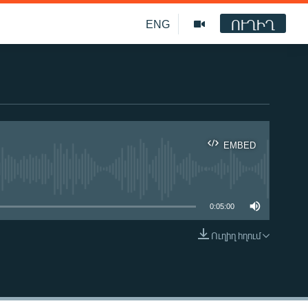
ՈՒՂԻՂ
ENG
EMBED
ble
0:05:00
Ուղիղ հղում
EMBED