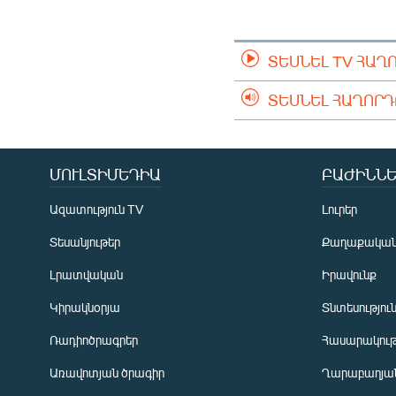
ՄԻՋԱԶԳԱՅԻՆ
ՄՇԱԿՈՒՅԹ
ՏԵՍՆԵԼ TV ՀԱՂ
ՍՊՈՐՏ
ՄԵԿՆԱԲԱՆՈՒԹՅՈՒՆ
ՏԵՍՆԵԼ ՀԱՂՈՐ
ՏՏ ԵՒ ԻՆՏԵՐՆԵՏ
ԿՈՐՈՆԱՎԻՐՈՒՍ
ՄՈՒԼՏԻՄԵԴԻԱ
ԲԱԺԻՆՆԵ
ԱՐԽԻՎ
Ազատություն TV
Լուրեր
ՏԵՍԱՆՅՈՒԹԵՐ
Տեսանյութեր
Քաղաքակա
ԲԱՆԱՎԵՃ
Լրատվական
Իրավունք
ՁԳՏԵԼՈՎ ԼԱՎԱԳՈՒՅՆԻՆ
Կիրակնօրյա
Տնտեսությու
ՓՈԴՔԱՍԹ
Ռադիոծրագրեր
Հասարակութ
Առավոտյան ծրագիր
Ղարաբաղյան