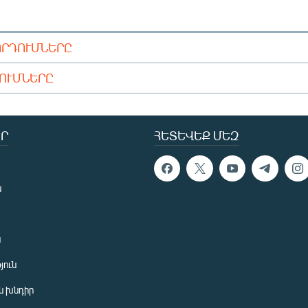
ՈՐԴՈՒՄՆԵՐԸ
ԴՈՒՄՆԵՐԸ
Ր
ՀԵՏԵՎԵՔ ՄԵԶ
ն
ն
յուն
 խնդիր