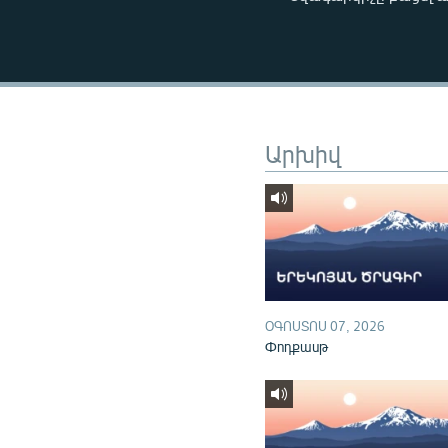
ՄԻՋԱԶԳԱՅԻՆ
ՄՇԱԿՈՒՅԹ
ՍՊՈՐՏ
ՄԵԿՆԱԲԱՆՈՒԹՅՈՒՆ
ՏՏ ԵՒ ԻՆՏԵՐՆԵՏ
Արխիվ
ԿՈՐՈՆԱՎԻՐՈՒՍ
ԱՐԽԻՎ
ՏԵՍԱՆՅՈՒԹԵՐ
ԲԱՆԱՎԵՃ
ՁԳՏԵԼՈՎ ԼԱՎԱԳՈՒՅՆԻՆ
ՕԳՈՍՏՈՍ 07, 2026
Փոդքասթ
ՓՈԴՔԱՍԹ