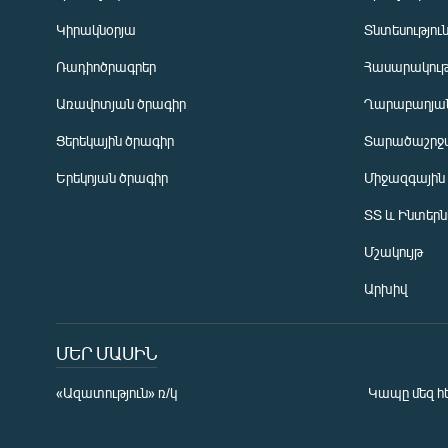
Կիրակնօրյա
Տնտեսությու
Ռադիոծրագրեր
Հասարակութ
Առավոտյան ծրագիր
Ղարաբաղյան
Ցերեկային ծրագիր
Տարածաշրջ
Հայերեն
Երեկոյան ծրագիր
Միջազգային
English
ՏՏ և Ինտեր
Русский
Մշակույթ
ՀԵՏԵՎԵՔ ՄԵԶ
Արխիվ
ՄԵՐ ՄԱՍԻՆ
«Ազատություն» ռ/կ
Կապը մեզ հ
«Ազատության» բոլոր կայքերը