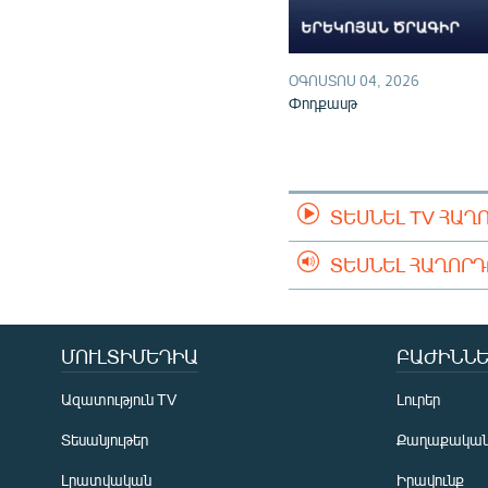
ՕԳՈՍՏՈՍ 04, 2026
Փոդքասթ
ՏԵՍՆԵԼ TV ՀԱՂ
ՏԵՍՆԵԼ ՀԱՂՈՐ
ՄՈՒԼՏԻՄԵԴԻԱ
ԲԱԺԻՆՆԵ
Ազատություն TV
Լուրեր
Տեսանյութեր
Քաղաքակա
Լրատվական
Իրավունք