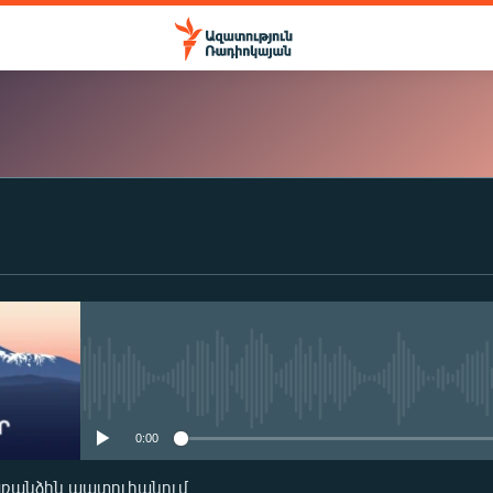
ԲԱԺԱՆՈՐԴԱԳՐՎԵԼ
Apple Podcasts
Spotify
No media source currently availa
0:00
Բաժանորդագրվել
առանձին պատուհանում