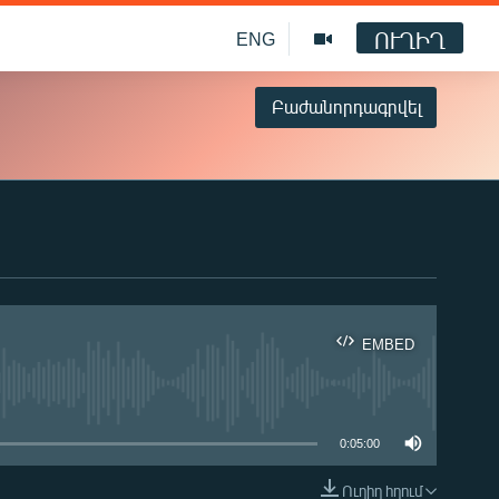
ՈՒՂԻՂ
ENG
Բաժանորդագրվել
EMBED
ble
0:05:00
Ուղիղ հղում