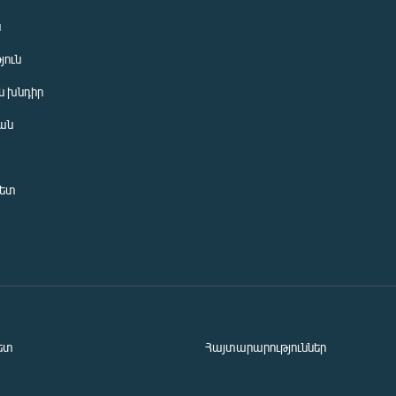
ն
յուն
 խնդիր
ան
նետ
ետ
Հայտարարություններ