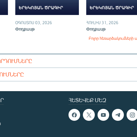
ՕԳՈՍՏՈՍ 03, 2026
ՀՈՒԼԻՍ 31, 2026
Փոդքասթ
Փոդքասթ
Բոլոր հեռարձակումների 
ՈՐԴՈՒՄՆԵՐԸ
ԴՈՒՄՆԵՐԸ
Ր
ՀԵՏԵՎԵՔ ՄԵԶ
ն