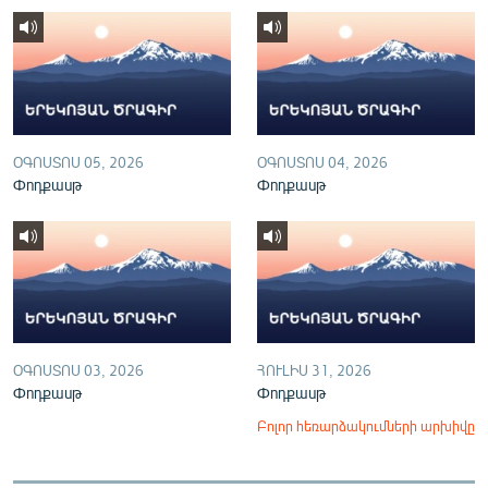
English
Русский
ՀԵՏԵՎԵՔ ՄԵԶ
ՕԳՈՍՏՈՍ 05, 2026
ՕԳՈՍՏՈՍ 04, 2026
Փոդքասթ
Փոդքասթ
«Ազատության» բոլոր կայքերը
ՕԳՈՍՏՈՍ 03, 2026
ՀՈՒԼԻՍ 31, 2026
Փոդքասթ
Փոդքասթ
Բոլոր հեռարձակումների արխիվը