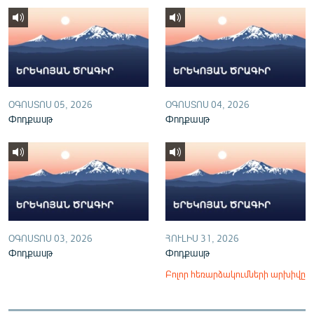
English
Русский
ՀԵՏԵՎԵՔ ՄԵԶ
ՕԳՈՍՏՈՍ 05, 2026
ՕԳՈՍՏՈՍ 04, 2026
Փոդքասթ
Փոդքասթ
«Ազատության» բոլոր կայքերը
ՕԳՈՍՏՈՍ 03, 2026
ՀՈՒԼԻՍ 31, 2026
Փոդքասթ
Փոդքասթ
Բոլոր հեռարձակումների արխիվը