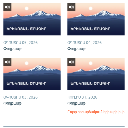
English
Русский
ՀԵՏԵՎԵՔ ՄԵԶ
ՕԳՈՍՏՈՍ 05, 2026
ՕԳՈՍՏՈՍ 04, 2026
Փոդքասթ
Փոդքասթ
«Ազատության» բոլոր կայքերը
ՕԳՈՍՏՈՍ 03, 2026
ՀՈՒԼԻՍ 31, 2026
Փոդքասթ
Փոդքասթ
Բոլոր հեռարձակումների արխիվը