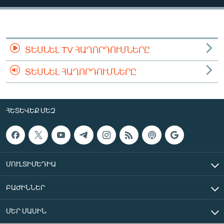
ՄԻՋԱԶԳԱՅԻՆ
ՄՇԱԿՈՒՅԹ
ՍՊՈՐՏ
ՏԵՍՆԵԼ TV ՀԱՂՈՐԴՈՒՄՆԵՐԸ
ՄԵԿՆԱԲԱՆՈՒԹՅՈՒՆ
ՏԵՍՆԵԼ ՀԱՂՈՐԴՈՒՄՆԵՐԸ
ՏՏ ԵՒ ԻՆՏԵՐՆԵՏ
ԿՈՐՈՆԱՎԻՐՈՒՍ
ՀԵՏԵՎԵՔ ՄԵԶ
ԱՐԽԻՎ
ՏԵՍԱՆՅՈՒԹԵՐ
ԲԱՆԱՎԵՃ
ՄՈՒԼՏԻՄԵԴԻԱ
ՁԳՏԵԼՈՎ ԼԱՎԱԳՈՒՅՆԻՆ
ԲԱԺԻՆՆԵՐ
ՓՈԴՔԱՍԹ
ՄԵՐ ՄԱՍԻՆ
Հայերեն