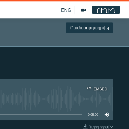
ՈՒՂԻՂ
ENG
Բաժանորդագրվել
EMBED
ble
0:05:00
Ուղիղ հղում