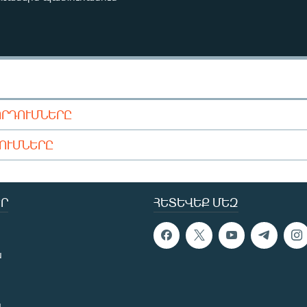
ՈՐԴՈՒՄՆԵՐԸ
ԴՈՒՄՆԵՐԸ
Ր
ՀԵՏԵՎԵՔ ՄԵԶ
ն
ն