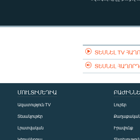
ՄԻՋԱԶԳԱՅԻՆ
ՄՇԱԿՈՒՅԹ
ՍՊՈՐՏ
ՄԵԿՆԱԲԱՆՈՒԹՅՈՒՆ
ՏՏ ԵՒ ԻՆՏԵՐՆԵՏ
ՏԵՍՆԵԼ TV ՀԱՂ
ԿՈՐՈՆԱՎԻՐՈՒՍ
ՏԵՍՆԵԼ ՀԱՂՈՐ
ԱՐԽԻՎ
ՏԵՍԱՆՅՈՒԹԵՐ
ԲԱՆԱՎԵՃ
ՄՈՒԼՏԻՄԵԴԻԱ
ԲԱԺԻՆՆԵ
ՁԳՏԵԼՈՎ ԼԱՎԱԳՈՒՅՆԻՆ
Ազատություն TV
Լուրեր
ՓՈԴՔԱՍԹ
Տեսանյութեր
Քաղաքակա
Լրատվական
Իրավունք
Կիրակնօրյա
Տնտեսությու