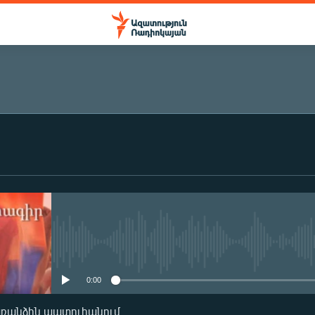
ԲԱԺԱՆՈՐԴԱԳՐՎԵԼ
Բաժանորդագրվել
No media source currently availa
0:00
առանձին պատուհանում