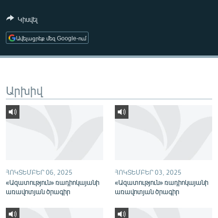
ՄԻՋԱԶԳԱՅԻՆ
Կիսվել
ՄՇԱԿՈՒՅԹ
Ավելացրեք մեզ Google-ում
ՍՊՈՐՏ
ՄԵԿՆԱԲԱՆՈՒԹՅՈՒՆ
ՏՏ ԵՒ ԻՆՏԵՐՆԵՏ
Արխիվ
ԿՈՐՈՆԱՎԻՐՈՒՍ
ԱՐԽԻՎ
ՏԵՍԱՆՅՈՒԹԵՐ
ԲԱՆԱՎԵՃ
ՁԳՏԵԼՈՎ ԼԱՎԱԳՈՒՅՆԻՆ
ՀՈԿՏԵՄԲԵՐ 06, 2025
ՀՈԿՏԵՄԲԵՐ 03, 2025
«Ազատություն» ռադիոկայանի
«Ազատություն» ռադիոկայանի
ՓՈԴՔԱՍԹ
առավոտյան ծրագիր
առավոտյան ծրագիր
Հայերեն