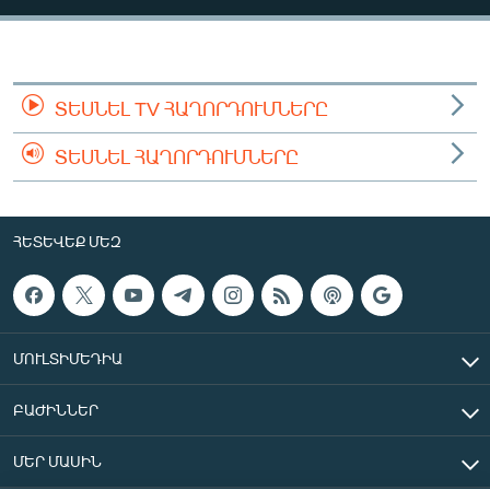
ՄԻՋԱԶԳԱՅԻՆ
ՄՇԱԿՈՒՅԹ
ՍՊՈՐՏ
ՏԵՍՆԵԼ TV ՀԱՂՈՐԴՈՒՄՆԵՐԸ
ՄԵԿՆԱԲԱՆՈՒԹՅՈՒՆ
ՏԵՍՆԵԼ ՀԱՂՈՐԴՈՒՄՆԵՐԸ
ՏՏ ԵՒ ԻՆՏԵՐՆԵՏ
ԿՈՐՈՆԱՎԻՐՈՒՍ
ՀԵՏԵՎԵՔ ՄԵԶ
ԱՐԽԻՎ
ՏԵՍԱՆՅՈՒԹԵՐ
ԲԱՆԱՎԵՃ
ՄՈՒԼՏԻՄԵԴԻԱ
ՁԳՏԵԼՈՎ ԼԱՎԱԳՈՒՅՆԻՆ
ԲԱԺԻՆՆԵՐ
ՓՈԴՔԱՍԹ
ՄԵՐ ՄԱՍԻՆ
Հայերեն