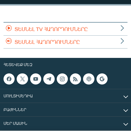
ՄԻՋԱԶԳԱՅԻՆ
ՄՇԱԿՈՒՅԹ
ՍՊՈՐՏ
ՏԵՍՆԵԼ TV ՀԱՂՈՐԴՈՒՄՆԵՐԸ
ՄԵԿՆԱԲԱՆՈՒԹՅՈՒՆ
ՏԵՍՆԵԼ ՀԱՂՈՐԴՈՒՄՆԵՐԸ
ՏՏ ԵՒ ԻՆՏԵՐՆԵՏ
ԿՈՐՈՆԱՎԻՐՈՒՍ
ՀԵՏԵՎԵՔ ՄԵԶ
ԱՐԽԻՎ
ՏԵՍԱՆՅՈՒԹԵՐ
ԲԱՆԱՎԵՃ
ՄՈՒԼՏԻՄԵԴԻԱ
ՁԳՏԵԼՈՎ ԼԱՎԱԳՈՒՅՆԻՆ
ԲԱԺԻՆՆԵՐ
ՓՈԴՔԱՍԹ
ՄԵՐ ՄԱՍԻՆ
Հայերեն