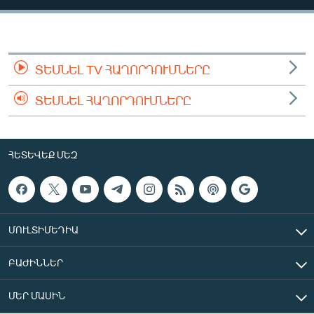
ՄԻՋԱԶԳԱՅԻՆ
ՄՇԱԿՈՒՅԹ
ՍՊՈՐՏ
ՏԵՍՆԵԼ TV ՀԱՂՈՐԴՈՒՄՆԵՐԸ
ՄԵԿՆԱԲԱՆՈՒԹՅՈՒՆ
ՏԵՍՆԵԼ ՀԱՂՈՐԴՈՒՄՆԵՐԸ
ՏՏ ԵՒ ԻՆՏԵՐՆԵՏ
ԿՈՐՈՆԱՎԻՐՈՒՍ
ՀԵՏԵՎԵՔ ՄԵԶ
ԱՐԽԻՎ
ՏԵՍԱՆՅՈՒԹԵՐ
ԲԱՆԱՎԵՃ
ՄՈՒԼՏԻՄԵԴԻԱ
ՁԳՏԵԼՈՎ ԼԱՎԱԳՈՒՅՆԻՆ
ԲԱԺԻՆՆԵՐ
ՓՈԴՔԱՍԹ
ՄԵՐ ՄԱՍԻՆ
Հայերեն