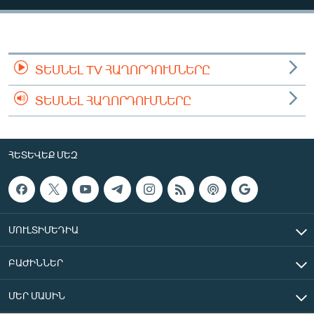
ՄԻՋԱԶԳԱՅԻՆ
ՄՇԱԿՈՒՅԹ
ՍՊՈՐՏ
ՏԵՍՆԵԼ TV ՀԱՂՈՐԴՈՒՄՆԵՐԸ
ՄԵԿՆԱԲԱՆՈՒԹՅՈՒՆ
ՏԵՍՆԵԼ ՀԱՂՈՐԴՈՒՄՆԵՐԸ
ՏՏ ԵՒ ԻՆՏԵՐՆԵՏ
ԿՈՐՈՆԱՎԻՐՈՒՍ
ՀԵՏԵՎԵՔ ՄԵԶ
ԱՐԽԻՎ
ՏԵՍԱՆՅՈՒԹԵՐ
ԲԱՆԱՎԵՃ
ՄՈՒԼՏԻՄԵԴԻԱ
ՁԳՏԵԼՈՎ ԼԱՎԱԳՈՒՅՆԻՆ
ԲԱԺԻՆՆԵՐ
ՓՈԴՔԱՍԹ
ՄԵՐ ՄԱՍԻՆ
Հայերեն