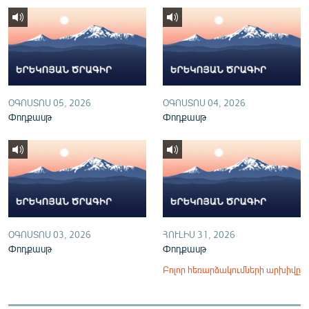
English
Русский
ՀԵՏԵՎԵՔ ՄԵԶ
ՕԳՈՍՏՈՍ 05, 2026
ՕԳՈՍՏՈՍ 04, 2026
Փոդքասթ
Փոդքասթ
«Ազատության» բոլոր կայքերը
ՕԳՈՍՏՈՍ 03, 2026
ՀՈՒԼԻՍ 31, 2026
Փոդքասթ
Փոդքասթ
Բոլոր հեռարձակումների արխիվը