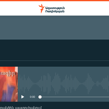
ԲԱԺԱՆՈՐԴԱԳՐՎԵԼ
Բաժանորդագրվել
No media source currently availa
0:00
առանձին պատուհանում