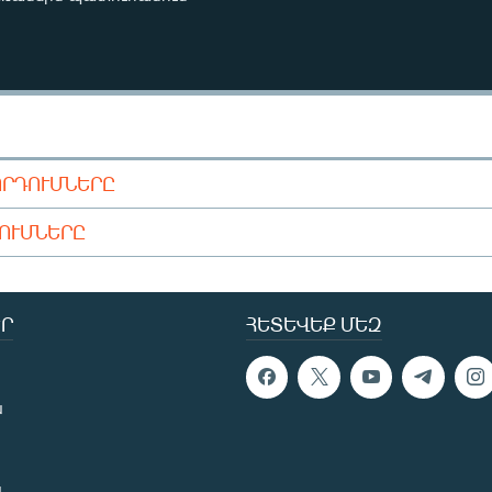
ՈՐԴՈՒՄՆԵՐԸ
ԴՈՒՄՆԵՐԸ
Ր
ՀԵՏԵՎԵՔ ՄԵԶ
ն
ն