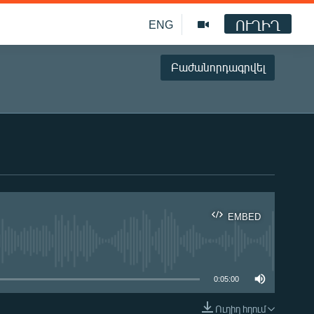
ՈՒՂԻՂ
ENG
Բաժանորդագրվել
EMBED
ble
0:05:00
Ուղիղ հղում