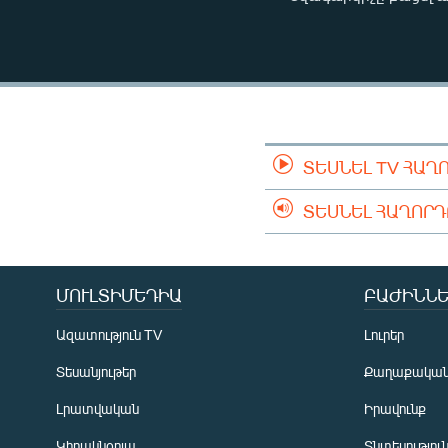
ՄԻՋԱԶԳԱՅԻՆ
ՄՇԱԿՈՒՅԹ
ՍՊՈՐՏ
ՄԵԿՆԱԲԱՆՈՒԹՅՈՒՆ
ՏՏ ԵՒ ԻՆՏԵՐՆԵՏ
ՏԵՍՆԵԼ TV ՀԱՂ
ԿՈՐՈՆԱՎԻՐՈՒՍ
ՏԵՍՆԵԼ ՀԱՂՈՐ
ԱՐԽԻՎ
ՏԵՍԱՆՅՈՒԹԵՐ
ԲԱՆԱՎԵՃ
ՄՈՒԼՏԻՄԵԴԻԱ
ԲԱԺԻՆՆԵ
ՁԳՏԵԼՈՎ ԼԱՎԱԳՈՒՅՆԻՆ
Ազատություն TV
Լուրեր
ՓՈԴՔԱՍԹ
Տեսանյութեր
Քաղաքակա
Լրատվական
Իրավունք
Կիրակնօրյա
Տնտեսությու