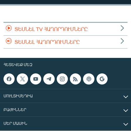
ՄԻՋԱԶԳԱՅԻՆ
ՄՇԱԿՈՒՅԹ
ՍՊՈՐՏ
ՏԵՍՆԵԼ TV ՀԱՂՈՐԴՈՒՄՆԵՐԸ
ՄԵԿՆԱԲԱՆՈՒԹՅՈՒՆ
ՏԵՍՆԵԼ ՀԱՂՈՐԴՈՒՄՆԵՐԸ
ՏՏ ԵՒ ԻՆՏԵՐՆԵՏ
ԿՈՐՈՆԱՎԻՐՈՒՍ
ՀԵՏԵՎԵՔ ՄԵԶ
ԱՐԽԻՎ
ՏԵՍԱՆՅՈՒԹԵՐ
ԲԱՆԱՎԵՃ
ՄՈՒԼՏԻՄԵԴԻԱ
ՁԳՏԵԼՈՎ ԼԱՎԱԳՈՒՅՆԻՆ
ԲԱԺԻՆՆԵՐ
ՓՈԴՔԱՍԹ
ՄԵՐ ՄԱՍԻՆ
Հայերեն