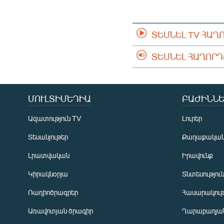
ՄԻՋԱԶԳԱՅԻՆ
ՄՇԱԿՈՒՅԹ
ՏԵՍՆԵԼ TV ՀԱՂ
ՍՊՈՐՏ
ՄԵԿՆԱԲԱՆՈՒԹՅՈՒՆ
ՏԵՍՆԵԼ ՀԱՂՈՐ
ՏՏ ԵՒ ԻՆՏԵՐՆԵՏ
ԿՈՐՈՆԱՎԻՐՈՒՍ
ՄՈՒԼՏԻՄԵԴԻԱ
ԲԱԺԻՆՆԵ
ԱՐԽԻՎ
Ազատություն TV
Լուրեր
ՏԵՍԱՆՅՈՒԹԵՐ
Տեսանյութեր
Քաղաքակա
ԲԱՆԱՎԵՃ
Լրատվական
Իրավունք
ՁԳՏԵԼՈՎ ԼԱՎԱԳՈՒՅՆԻՆ
Կիրակնօրյա
Տնտեսությու
ՓՈԴՔԱՍԹ
Ռադիոծրագրեր
Հասարակութ
Առավոտյան ծրագիր
Ղարաբաղյան