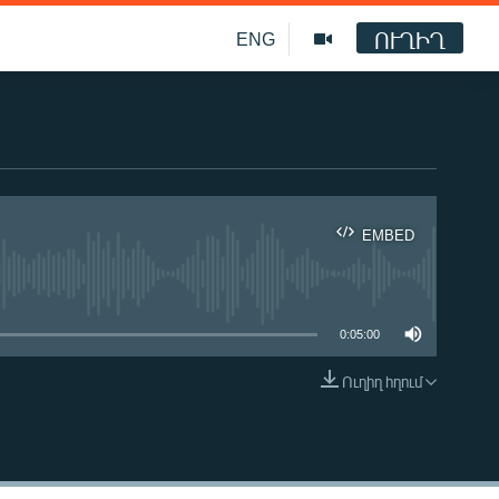
ՈՒՂԻՂ
ENG
EMBED
ble
0:05:00
Ուղիղ հղում
EMBED