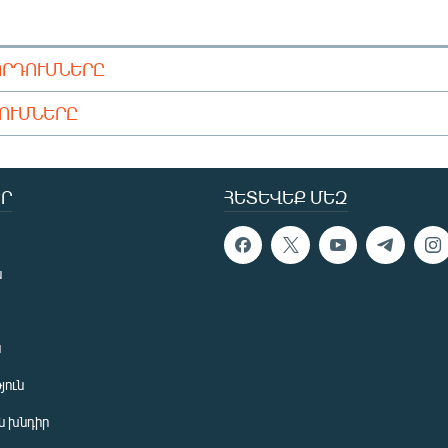
ՈՐԴՈՒՄՆԵՐԸ
ԴՈՒՄՆԵՐԸ
Ր
ՀԵՏԵՎԵՔ ՄԵԶ
ն
ն
յուն
 խնդիր