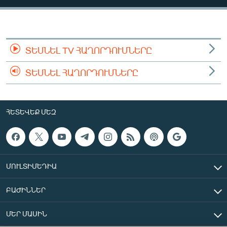
ՄԻՋԱԶԳԱՅԻՆ
ՄՇԱԿՈՒՅԹ
ՍՊՈՐՏ
ՏԵՍՆԵԼ TV ՀԱՂՈՐԴՈՒՄՆԵՐԸ
ՄԵԿՆԱԲԱՆՈՒԹՅՈՒՆ
ՏԵՍՆԵԼ ՀԱՂՈՐԴՈՒՄՆԵՐԸ
ՏՏ ԵՒ ԻՆՏԵՐՆԵՏ
ԿՈՐՈՆԱՎԻՐՈՒՍ
ՀԵՏԵՎԵՔ ՄԵԶ
ԱՐԽԻՎ
ՏԵՍԱՆՅՈՒԹԵՐ
ԲԱՆԱՎԵՃ
ՄՈՒԼՏԻՄԵԴԻԱ
ՁԳՏԵԼՈՎ ԼԱՎԱԳՈՒՅՆԻՆ
ԲԱԺԻՆՆԵՐ
ՓՈԴՔԱՍԹ
ՄԵՐ ՄԱՍԻՆ
Հայերեն