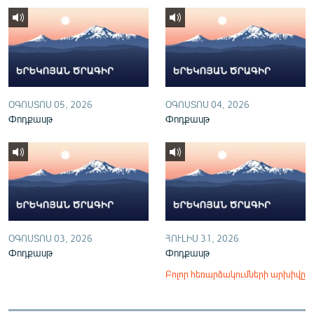
English
Русский
ՀԵՏԵՎԵՔ ՄԵԶ
ՕԳՈՍՏՈՍ 05, 2026
ՕԳՈՍՏՈՍ 04, 2026
Փոդքասթ
Փոդքասթ
«Ազատության» բոլոր կայքերը
ՕԳՈՍՏՈՍ 03, 2026
ՀՈՒԼԻՍ 31, 2026
Փոդքասթ
Փոդքասթ
Բոլոր հեռարձակումների արխիվը