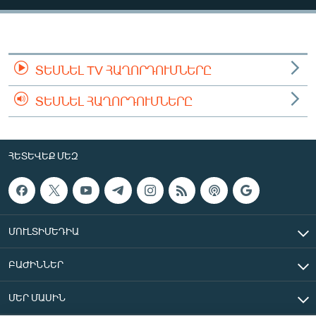
ՄԻՋԱԶԳԱՅԻՆ
ՄՇԱԿՈՒՅԹ
ՍՊՈՐՏ
ՏԵՍՆԵԼ TV ՀԱՂՈՐԴՈՒՄՆԵՐԸ
ՄԵԿՆԱԲԱՆՈՒԹՅՈՒՆ
ՏԵՍՆԵԼ ՀԱՂՈՐԴՈՒՄՆԵՐԸ
ՏՏ ԵՒ ԻՆՏԵՐՆԵՏ
ԿՈՐՈՆԱՎԻՐՈՒՍ
ՀԵՏԵՎԵՔ ՄԵԶ
ԱՐԽԻՎ
ՏԵՍԱՆՅՈՒԹԵՐ
ԲԱՆԱՎԵՃ
ՄՈՒԼՏԻՄԵԴԻԱ
ՁԳՏԵԼՈՎ ԼԱՎԱԳՈՒՅՆԻՆ
ԲԱԺԻՆՆԵՐ
ՓՈԴՔԱՍԹ
ՄԵՐ ՄԱՍԻՆ
Հայերեն