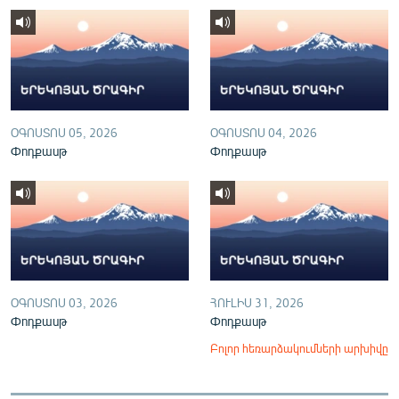
English
Русский
ՀԵՏԵՎԵՔ ՄԵԶ
ՕԳՈՍՏՈՍ 05, 2026
ՕԳՈՍՏՈՍ 04, 2026
Փոդքասթ
Փոդքասթ
«Ազատության» բոլոր կայքերը
ՕԳՈՍՏՈՍ 03, 2026
ՀՈՒԼԻՍ 31, 2026
Փոդքասթ
Փոդքասթ
Բոլոր հեռարձակումների արխիվը