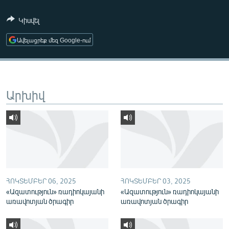
ՄԻՋԱԶԳԱՅԻՆ
Կիսվել
ՄՇԱԿՈՒՅԹ
Ավելացրեք մեզ Google-ում
ՍՊՈՐՏ
ՄԵԿՆԱԲԱՆՈՒԹՅՈՒՆ
ՏՏ ԵՒ ԻՆՏԵՐՆԵՏ
Արխիվ
ԿՈՐՈՆԱՎԻՐՈՒՍ
ԱՐԽԻՎ
ՏԵՍԱՆՅՈՒԹԵՐ
ԲԱՆԱՎԵՃ
ՁԳՏԵԼՈՎ ԼԱՎԱԳՈՒՅՆԻՆ
ՀՈԿՏԵՄԲԵՐ 06, 2025
ՀՈԿՏԵՄԲԵՐ 03, 2025
«Ազատություն» ռադիոկայանի
«Ազատություն» ռադիոկայանի
ՓՈԴՔԱՍԹ
առավոտյան ծրագիր
առավոտյան ծրագիր
Հայերեն