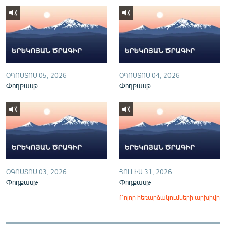
English
Русский
ՀԵՏԵՎԵՔ ՄԵԶ
ՕԳՈՍՏՈՍ 05, 2026
ՕԳՈՍՏՈՍ 04, 2026
Փոդքասթ
Փոդքասթ
«Ազատության» բոլոր կայքերը
ՕԳՈՍՏՈՍ 03, 2026
ՀՈՒԼԻՍ 31, 2026
Փոդքասթ
Փոդքասթ
Բոլոր հեռարձակումների արխիվը